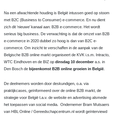
Na een afwachtende houding is België intussen goed op stoom
met B2C (Business to Consumer) e-commerce. En nu dient
zich dit ‘nieuwe’ kanaal aan: B2B e-commerce. Het wordt
serieus big business. De verwachting is dat de omzet van B2B
e-commerce in 2020 dubbel zo hoog is dan van B2C e-
commerce. Om inzicht te verschaffen in de aanpak van de
Belgische B2B online markt organiseert de KVK i.s.m. Intracto,
WTC Eindhoven en de BIZ op
dinsdag 10 december
a.s. in
Den Bosch de
bijeenkomst B2B online groeien in België
.
De deelnemers worden door deskundigen, o.a. via
praktijkcases, geïnformeerd over de online B2B markt, de
strategie voor België t.a.v. de website en advertising alsmede
het toepassen van social media. Ondernemer Bram Mutsaers
van HBL Online / Gereedschapcentrum.nl wordt geïnterviewd